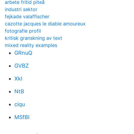
arbete fritid piteå
industri sektor
fejkade valaffischer
cazotte jacques le diable amoureux
fotografie profil
kritisk granskning av text
mixed reality examples
GRnuQ
GVBZ
XkI
NtB
ciqu
MSfBI